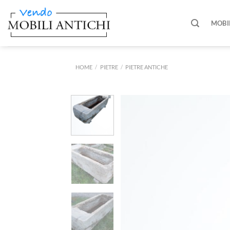
Salta
ai
MOBI
contenuti
HOME
/
PIETRE
/
PIETRE ANTICHE