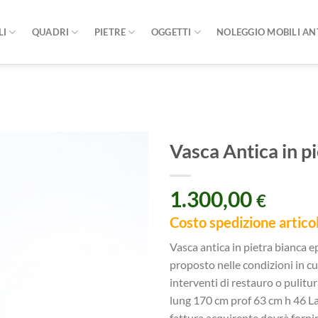
LI
QUADRI
PIETRE
OGGETTI
NOLEGGIO MOBILI AN
Vasca Antica in p
1.300,00
€
Vasca antica in pietra bianca 
proposto nelle condizioni in cu
interventi di restauro o pulitu
lung 170 cm prof 63 cm h 46 L
fattura acquirente dovrà fornire