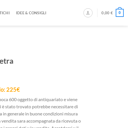
0
TICHI
IDEE & CONSIGLI
0,00
€
ietra
epoca 600 oggetto di antiquariato e viene
i è stato trovato potrebbe necessitare di
ra in generale in buone condizioni misura
a vendita sara accompagnata da ricevuta o
 i propri dati x la vendita. Accotdarsi x il