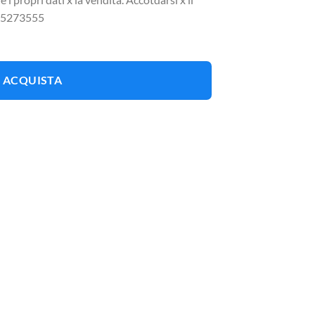
 335273555
ACQUISTA